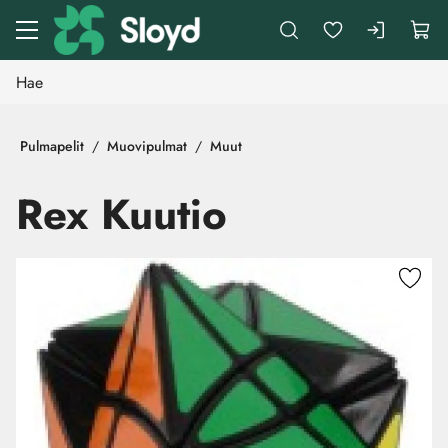
Siirry pääsisältöön
Pulmapelit
Muovipulmat
Muut
Rex Kuutio
Ohita kuvat