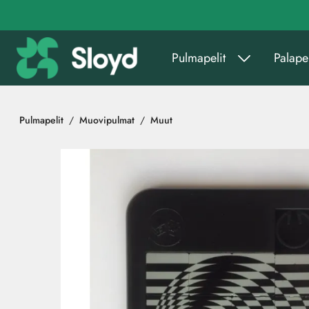
Siirry pääsisältöön
Pulmapelit
Palapel
Pulmapelit
Muovipulmat
Muut
Ohita kuvat