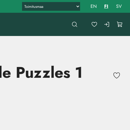
EN
FI
SV
e Puzzles 1