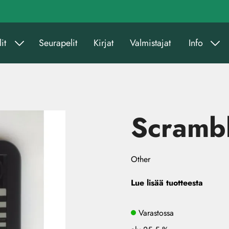
it
Seurapelit
Kirjat
Valmistajat
Info
Scrambl
Other
Lue lisää tuotteesta
Varastossa