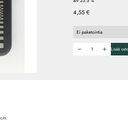
alv 25.5 %
4,55 €
Lisää ost
 cm.