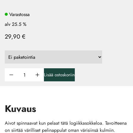
Varastossa
alv 25.5 %
29,90 €
Lisää ostoskoriin
Kuvaus
Aivot spinnaavat kun pelaat tätä logiikkasokkeloa. Tavoitteena
on siirtää värilliset pelinappulat oman värisiinsä kulmiin.