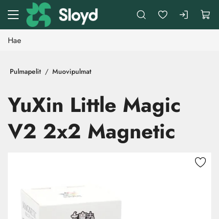
Siirry pääsisältöön
Pulmapelit
Muovipulmat
YuXin Little Magic
V2 2x2 Magnetic
Ohita kuvat