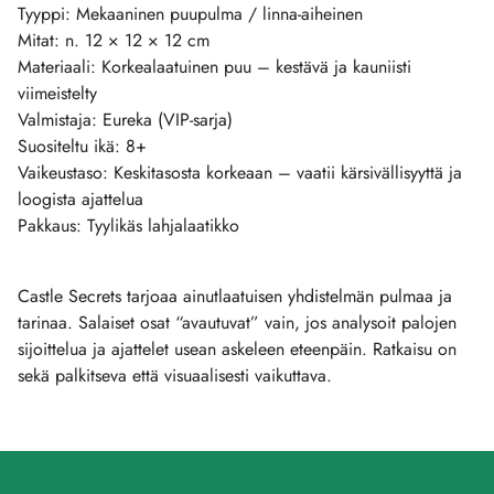
Tyyppi: Mekaaninen puupulma / linna-aiheinen
Mitat: n. 12 × 12 × 12 cm
Materiaali: Korkealaatuinen puu – kestävä ja kauniisti
viimeistelty
Valmistaja: Eureka (VIP-sarja)
Suositeltu ikä: 8+
Vaikeustaso: Keskitasosta korkeaan – vaatii kärsivällisyyttä ja
loogista ajattelua
Pakkaus: Tyylikäs lahjalaatikko
Castle Secrets tarjoaa ainutlaatuisen yhdistelmän pulmaa ja
tarinaa. Salaiset osat “avautuvat” vain, jos analysoit palojen
sijoittelua ja ajattelet usean askeleen eteenpäin. Ratkaisu on
sekä palkitseva että visuaalisesti vaikuttava.