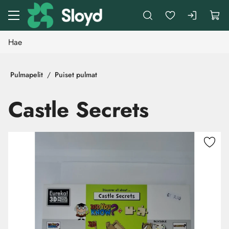
Siirry pääsisältöön
Pulmapelit
Puiset pulmat
Castle Secrets
Ohita kuvat