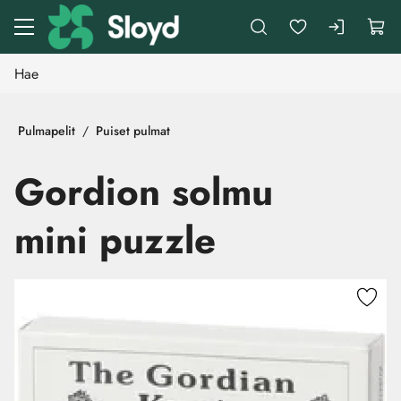
Siirry pääsisältöön
Pulmapelit
Puiset pulmat
Gordion solmu
mini puzzle
Ohita kuvat