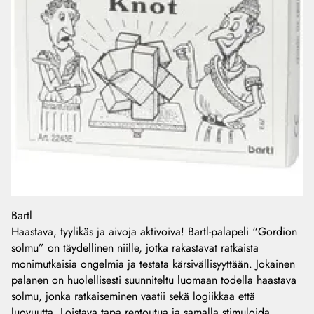
Bartl
Haastava, tyylikäs ja aivoja aktivoiva! Bartl-palapeli “Gordion
solmu” on täydellinen niille, jotka rakastavat ratkaista
monimutkaisia ongelmia ja testata kärsivällisyyttään. Jokainen
palanen on huolellisesti suunniteltu luomaan todella haastava
solmu, jonka ratkaiseminen vaatii sekä logiikkaa että
luovuutta. Loistava tapa rentoutua ja samalla stimuloida