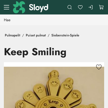
Siirry pääsisältöön
Pulmapelit
Puiset pulmat
Siebenstein-Spiele
Keep Smiling
Ohita kuvat