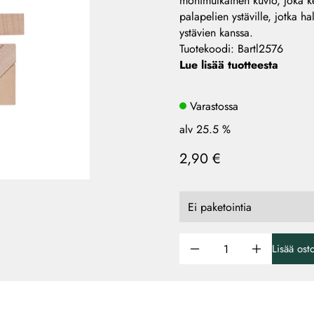
monimutkainen kuvio, joka keh
palapelien ystäville, jotka h
ystävien kanssa.
Tuotekoodi
:
Bartl2576
Lue lisää tuotteesta
Varastossa
alv 25.5 %
2,90 €
Lisää ost