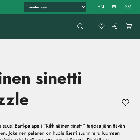
EN
FI
SV
nen sinetti
zzle
isuus! Bartl-palapeli “Rikkinäinen sinetti” tarjoaa jännittävän
een. Jokainen palanen on huolellisesti suunniteltu luomaan