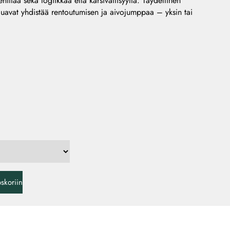
ittää sekä logiikkaa että kärsivällisyyttä. Täydellinen
aluavat yhdistää rentoutumisen ja aivojumppaa – yksin tai
oskoriin