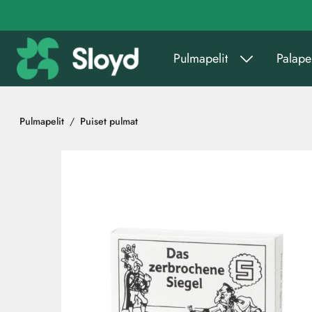
Siirry pääsisältöön
Pulmapelit
Palapel
Pulmapelit
Puiset pulmat
Ohita kuvat