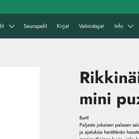
it
Seurapelit
Kirjat
Valmistajat
Info
Rikkinäi
mini pu
Bartl
Paljasta jokaisen palasen sala
ja ajatuksia herättävän haast