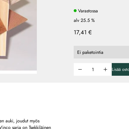
Varastossa
alv 25.5 %
17,41 €
Lisää ost
en auki, joudut myös
inco sarja on Tsekkiläinen