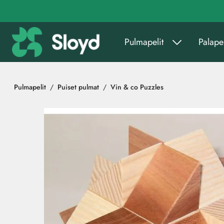
Siirry pääsisältöön
Pulmapelit
Palapel
Pulmapelit
Puiset pulmat
Vin & co Puzzles
Ohita kuvat