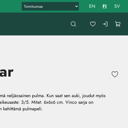
EN
FI
SV
ar
ämä neljäosainen pulma. Kun saat sen auki, joudut myös
ikeusaste: 3/5. Mitat: 6x6x6 cm. Vinco sarja on
n kehittämä pulmapeli.