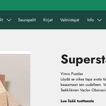
it
Seurapelit
Kirjat
Valmistajat
Info
Superst
Vinco Puzzles
Löydä se oikea tapa avata t
kasaamaan sen uudelleen. Va
Tsekkiläinen Vaclav Obsivaci
Lue lisää tuotteesta