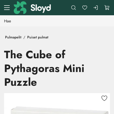
Siirry pääsisältöön
Pulmapelit
Puiset pulmat
The Cube of
Pythagoras Mini
Puzzle
Ohita kuvat