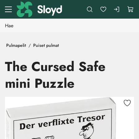
Siirry pääsisältöön
Pulmapelit
Puiset pulmat
The Cursed Safe
mini Puzzle
Ohita kuvat