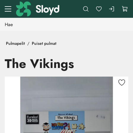
Siirry pääsisältöön
Pulmapelit
Puiset pulmat
The Vikings
Ohita kuvat