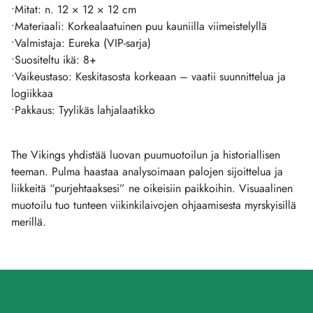
•Mitat: n. 12 × 12 × 12 cm
•Materiaali: Korkealaatuinen puu kauniilla viimeistelyllä
•Valmistaja: Eureka (VIP-sarja)
•Suositeltu ikä: 8+
•Vaikeustaso: Keskitasosta korkeaan – vaatii suunnittelua ja
logiikkaa
•Pakkaus: Tyylikäs lahjalaatikko
The Vikings yhdistää luovan puumuotoilun ja historiallisen
teeman. Pulma haastaa analysoimaan palojen sijoittelua ja
liikkeitä “purjehtaaksesi” ne oikeisiin paikkoihin. Visuaalinen
muotoilu tuo tunteen viikinkilaivojen ohjaamisesta myrskyisillä
merillä.