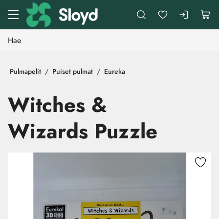
Siirry pääsisältöön
Pulmapelit
Puiset pulmat
Eureka
Witches &
Wizards Puzzle
Ohita kuvat