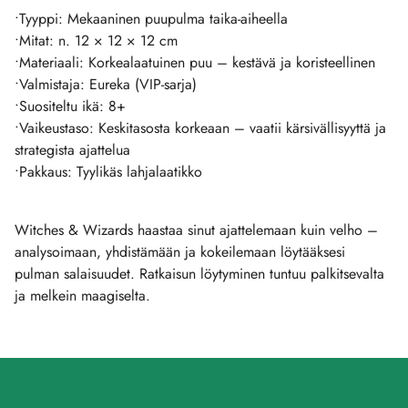
•Tyyppi: Mekaaninen puupulma taika-aiheella
•Mitat: n. 12 × 12 × 12 cm
•Materiaali: Korkealaatuinen puu – kestävä ja koristeellinen
•Valmistaja: Eureka (VIP-sarja)
•Suositeltu ikä: 8+
•Vaikeustaso: Keskitasosta korkeaan – vaatii kärsivällisyyttä ja
strategista ajattelua
•Pakkaus: Tyylikäs lahjalaatikko
Witches & Wizards haastaa sinut ajattelemaan kuin velho –
analysoimaan, yhdistämään ja kokeilemaan löytääksesi
pulman salaisuudet. Ratkaisun löytyminen tuntuu palkitsevalta
ja melkein maagiselta.