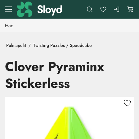
Siirry pääsisältöön
Pulmapelit
Twisting Puzzles / Speedcube
Clover Pyraminx
Stickerless
Ohita kuvat