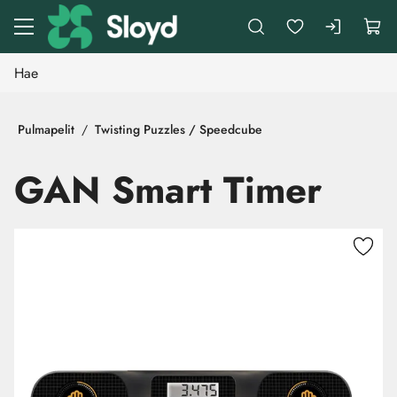
Siirry pääsisältöön
Pulmapelit
Twisting Puzzles / Speedcube
GAN Smart Timer
Ohita kuvat