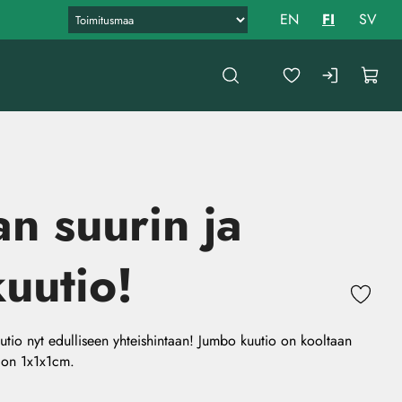
EN
FI
SV
n suurin ja
kuutio!
utio nyt edulliseen yhteishintaan! Jumbo kuutio on kooltaan
 on 1x1x1cm.