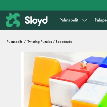
Siirry pääsisältöön
Pulmapelit
Palapel
Pulmapelit
Twisting Puzzles / Speedcube
Ohita kuvat