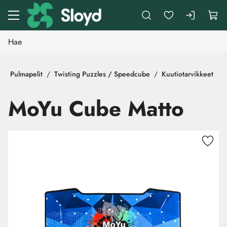
Siirry pääsisältöön
Pulmapelit
Twisting Puzzles / Speedcube
Kuutiotarvikkeet
MoYu Cube Matto
Ohita kuvat