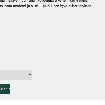
a muunneltavan juuri sinun kokoelmaasi varten. Kevyt mutta
ultaan moderni ja siisti – juuri kuten hyvä cuber tarvitsee.
oskoriin