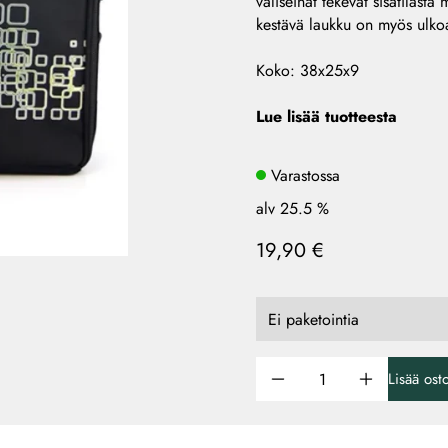
väliseinät tekevät sisätilast
kestävä laukku on myös ulkoas
Koko: 38x25x9
Lue lisää tuotteesta
Varastossa
alv 25.5 %
19,90 €
Lisää ost