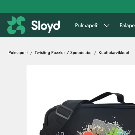
Siirry pääsisältöön
Pulmapelit
Palapel
Pulmapelit
Twisting Puzzles / Speedcube
Kuutiotarvikkeet
Ohita kuvat