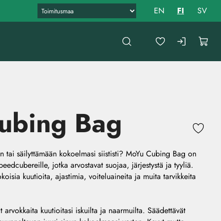
EN
FI
SV
ubing Bag
hin tai säilyttämään kokoelmasi siististi? MoYu Cubing Bag on
speedcubereille, jotka arvostavat suojaa, järjestystä ja tyyliä.
oisia kuutioita, ajastimia, voiteluaineita ja muita tarvikkeita
 arvokkaita kuutioitasi iskuilta ja naarmuilta. Säädettävät