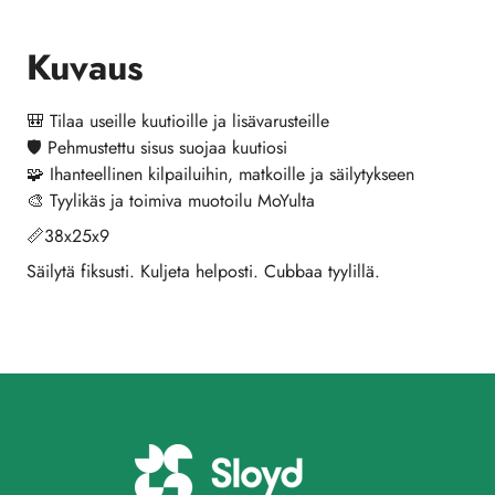
Kuvaus
🎒 Tilaa useille kuutioille ja lisävarusteille
🛡️ Pehmustettu sisus suojaa kuutiosi
🧩 Ihanteellinen kilpailuihin, matkoille ja säilytykseen
🎨 Tyylikäs ja toimiva muotoilu MoYulta
📏38x25x9
Säilytä fiksusti. Kuljeta helposti. Cubbaa tyylillä.