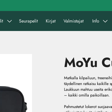
it
Seurapelit
Kirjat
Valmistajat
Info
MoYu C
Matkalla kilpailuun, treenei
täydellinen ratkaisu kaikille 
Laukkuun mahtuu useita erikok
– kaikki omilla paikoillaan.
Pehmustetut lokerot suojaavat