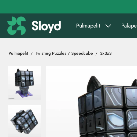
Siirry pääsisältöön
Pulmapelit
Palapel
Pulmapelit
Twisting Puzzles / Speedcube
3x3x3
Ohita kuvat