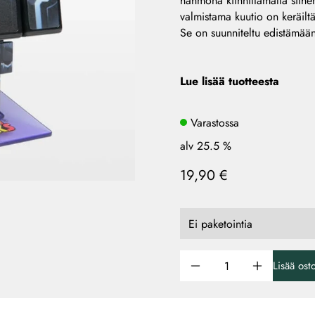
hahmona kiinnittämällä siihen
valmistama kuutio on keräiltä
Se on suunniteltu edistämään
Lue lisää tuotteesta
Varastossa
alv 25.5 %
19,90 €
Lisää ost