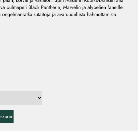
 pään, korvat ja vartalon. Spin Masterin Rubik’s-brändin alla
vä pulmapeli Black Pantherin, Marvelin ja älypelien faneille.
 ongelmanratkaisutaitoja ja avaruudellista hahmottamista.
oskoriin