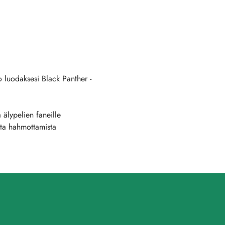
lo luodaksesi Black Panther -
älypelien faneille
sta hahmottamista