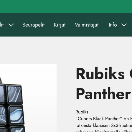
it
Seurapelit
Kirjat
Valmistajat
Info
Rubiks 
Panther
Rubiks
”Cubers Black Panther” on R
ratkaista klassisen 3x3-kuutio