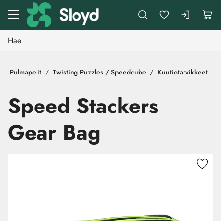
Siirry pääsisältöön
Pulmapelit
Twisting Puzzles / Speedcube
Kuutiotarvikkeet
Speed Stackers
Gear Bag
Ohita kuvat