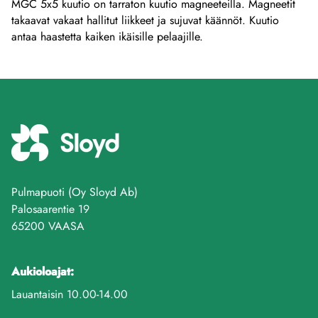
MGC 5x5 kuutio on tarraton kuutio magneeteilla. Magneetit
takaavat vakaat hallitut liikkeet ja sujuvat käännöt. Kuutio
antaa haastetta kaiken ikäisille pelaajille.
Pulmapuoti (Oy Sloyd Ab)
Palosaarentie 19
65200 VAASA
Aukioloajat:
Lauantaisin 10.00-14.00