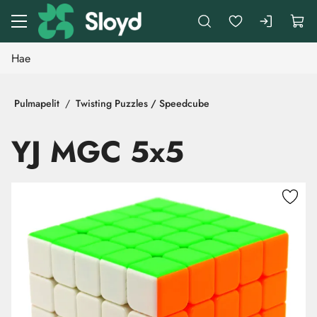
Siirry pääsisältöön
Pulmapelit
Twisting Puzzles / Speedcube
YJ MGC 5x5
Ohita kuvat