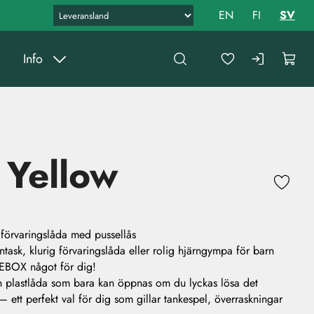
EN
FI
SV
Info
 Yellow
förvaringslåda med pussellås
ntask, klurig förvaringslåda eller rolig hjärngympa för barn
EBOX något för dig!
ren plastlåda som bara kan öppnas om du lyckas lösa det
 ett perfekt val för dig som gillar tankespel, överraskningar