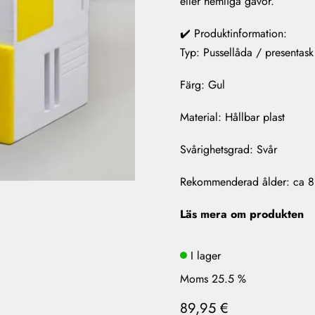
eller hemliga gåvor.
✔️ Produktinformation:
Typ: Pussellåda / presentask
Färg: Gul
Material: Hållbar plast
Svårighetsgrad: Svår
Rekommenderad ålder: ca 
Läs mera om produkten
I lager
Moms 25.5 %
89,95 €