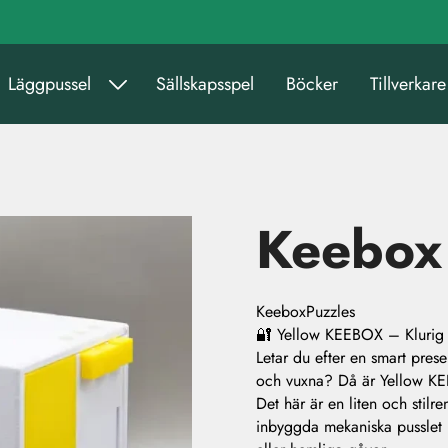
Läggpussel
Sällskapsspel
Böcker
Tillverkare
Keebox
KeeboxPuzzles
🔐 Yellow KEEBOX – Klurig 
Letar du efter en smart prese
och vuxna? Då är Yellow KE
Det här är en liten och stil
inbyggda mekaniska pusslet –