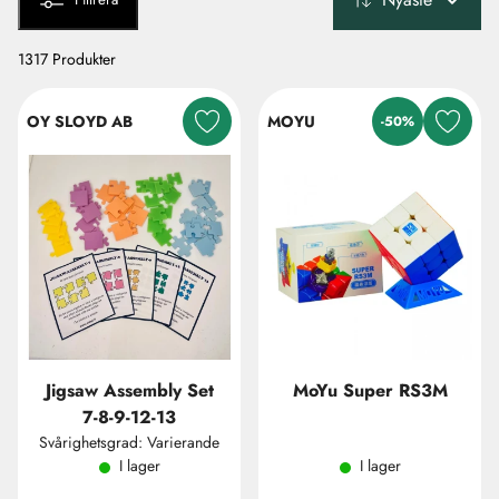
1317 Produkter
OY SLOYD AB
MOYU
-50%
Jigsaw Assembly Set
MoYu Super RS3M
7-8-9-12-13
Svårighetsgrad: Varierande
I lager
I lager