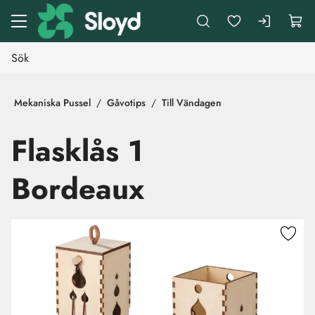
Gå till huvudinnehåll
Mekaniska Pussel
Gåvotips
Till Vändagen
Flasklås 1
Bordeaux
Hoppa över bilder