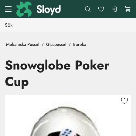
Gå till huvudinnehåll
Mekaniska Pussel
Glaspussel
Eureka
Snowglobe Poker
Cup
Hoppa över bilder