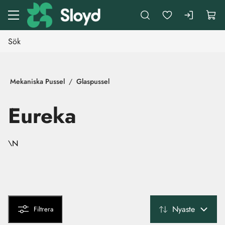
Gå till huvudinnehåll
Mekaniska Pussel
Glaspussel
Eureka
\N
Nyaste
Filtrera