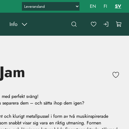
EN
FI
SV
Info
 Jam
l med perfekt sväng!
du separera dem – och sätta ihop dem igen?
t och klurigt metallpussel i form av två musikinspirerade
som snabbt visar sig vara en riktig utmaning. Formen