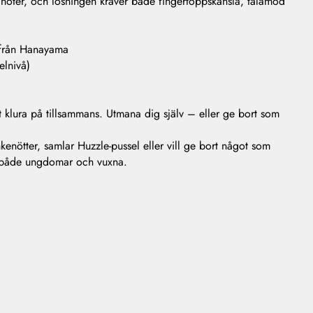
 noter, och lösningen kräver både fingertoppskänsla, tålamod
t från Hanayama
elnivå)
tt klura på tillsammans. Utmana dig själv – eller ge bort som
nkenötter, samlar Huzzle-pussel eller vill ge bort något som
r både ungdomar och vuxna.