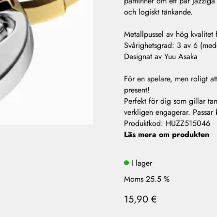
påminner om ett par jazziga
och logiskt tänkande.
Metallpussel av hög kvalite
Svårighetsgrad: 3 av 6 (med
Designat av Yuu Asaka
För en spelare, men roligt a
present!
Perfekt för dig som gillar ta
verkligen engagerar. Passa
Produktkod
:
HUZZ515046
Läs mera om produkten
I lager
Moms 25.5 %
15,90 €