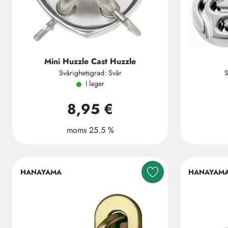
Mini Huzzle Cast Huzzle
Svårighetsgrad: Svår
S
I lager
8,95 €
moms 25.5 %
HANAYAMA
HANAYAM