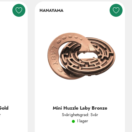
HANAYAMA
Gold
Mini Huzzle Laby Bronze
r
Svårighetsgrad: Svår
I lager