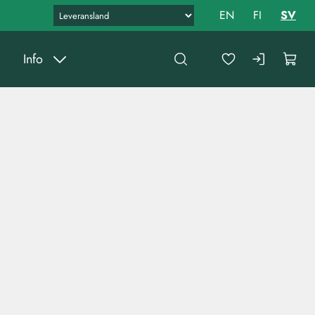
EN
FI
SV
Info