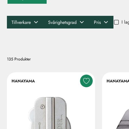
I la
Tillverkare
Svårighetsgrad
Pris
135 Produkter
HANAYAMA
HANAYAM