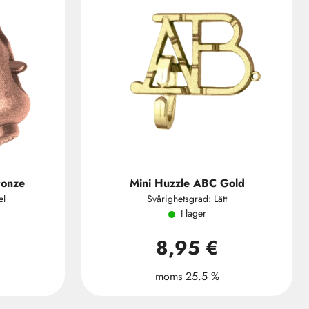
ronze
Mini Huzzle ABC Gold
el
Svårighetsgrad: Lätt
I lager
8,95 €
moms 25.5 %