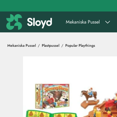
Gå till huvudinnehåll
Mekaniska Pussel
Mekaniska Pussel
Plastpussel
Popular Playthings
Hoppa över bilder