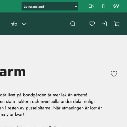
EN
FI
SV
Info
Farm
där livet på bondgården är mer lek än arbete!
en stora traktorn och eventuella andra delar enligt
an i resten av pusselbitarna. När utmaningen är löst är
a ytor kvar!