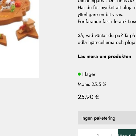
Utmaningarna: Det finns 50 k
Har du för mycket att plöja o
ytterligare en bit visas.
Fortfarande fast i leran? Lö
Så, vad väntar du på? Ta på 
odla hjärncellerna och plöja 
Läs mera om produkten
I lager
Moms 25.5 %
25,90 €