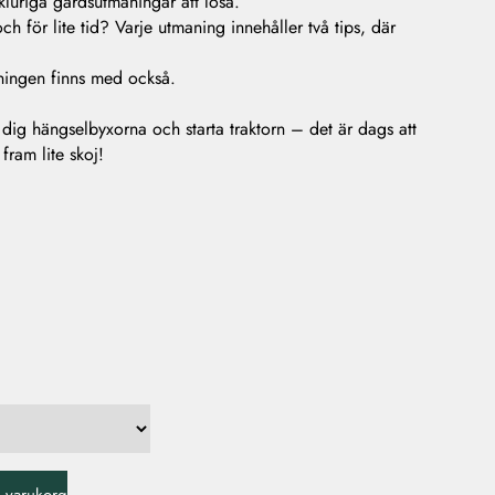
luriga gårdsutmaningar att lösa.
ch för lite tid? Varje utmaning innehåller två tips, där
sningen finns med också.
dig hängselbyxorna och starta traktorn – det är dags att
fram lite skoj!