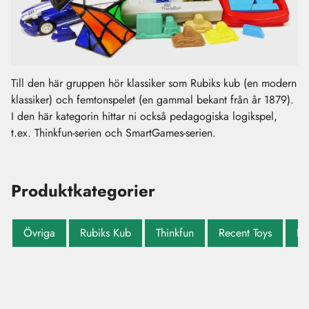
Till den här gruppen hör klassiker som Rubiks kub (en modern
klassiker) och femtonspelet (en gammal bekant från år 1879).
I den här kategorin hittar ni också pedagogiska logikspel,
t.ex. Thinkfun-serien och SmartGames-serien.
Produktkategorier
Övriga
Rubiks Kub
Thinkfun
Recent Toys
Ha