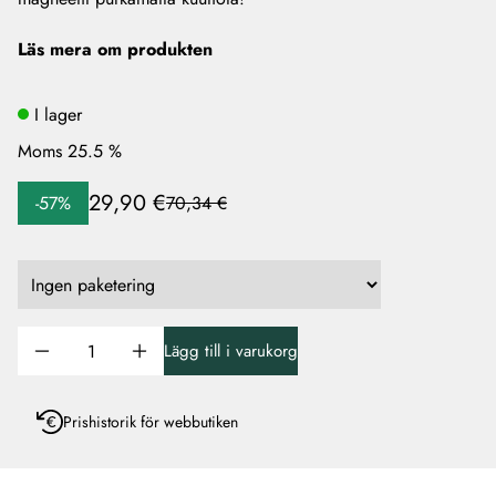
Läs mera om produkten
I lager
Moms 25.5 %
29,90 €
-57%
70,34 €
Lägg till i varukorg
Prishistorik för webbutiken