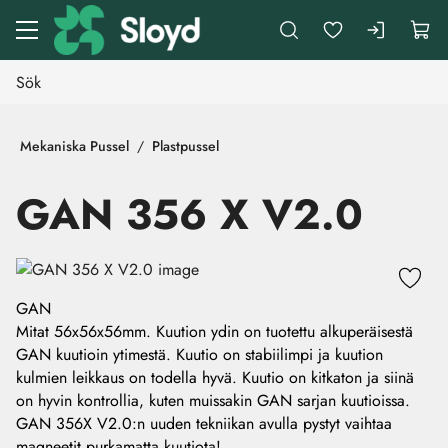
Gå till huvudinnehåll
Mekaniska Pussel
Plastpussel
GAN 356 X V2.0
Hoppa över bilder
GAN
Mitat 56x56x56mm. Kuution ydin on tuotettu alkuperäisestä
GAN kuutioin ytimestä. Kuutio on stabiilimpi ja kuution
kulmien leikkaus on todella hyvä. Kuutio on kitkaton ja siinä
on hyvin kontrollia, kuten muissakin GAN sarjan kuutioissa.
GAN 356X V2.0:n uuden tekniikan avulla pystyt vaihtaa
magneetit purkamatta kuutiota!