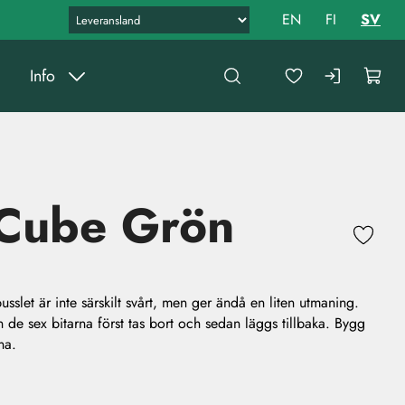
EN
FI
SV
Info
Cube Grön
slet är inte särskilt svårt, men ger ändå en liten utmaning.
ån de sex bitarna först tas bort och sedan läggs tillbaka. Bygg
na.