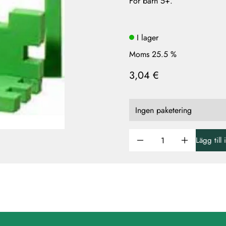
För barn 5+.
I lager
Moms 25.5 %
3,04 €
Lägg till