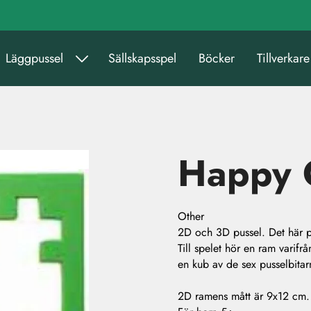
Läggpussel
Sällskapsspel
Böcker
Tillverkare
Happy 
Other
2D och 3D pussel. Det här pus
Till spelet hör en ram varifr
en kub av de sex pusselbitar
2D ramens mått är 9x12 cm.