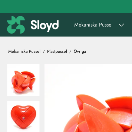
Gå till huvudinnehåll
Mekaniska Pussel
Mekaniska Pussel
Plastpussel
Övriga
Hoppa över bilder