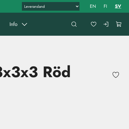
EN
FI
SV
Info
3x3x3 Röd