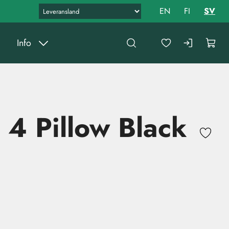
EN
FI
SV
Info
4 Pillow Black