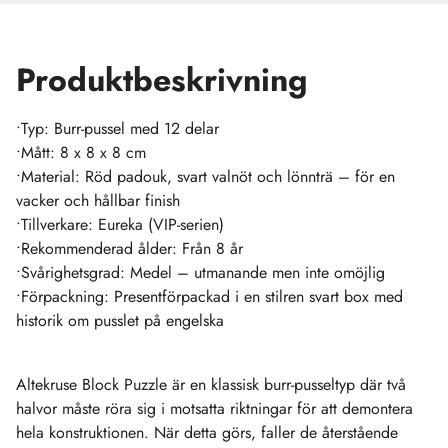
Produktbeskrivning
•Typ: Burr-pussel med 12 delar
•Mått: 8 x 8 x 8 cm
•Material: Röd padouk, svart valnöt och lönnträ – för en
vacker och hållbar finish
•Tillverkare: Eureka (VIP-serien)
•Rekommenderad ålder: Från 8 år
•Svårighetsgrad: Medel – utmanande men inte omöjlig
•Förpackning: Presentförpackad i en stilren svart box med
historik om pusslet på engelska
Altekruse Block Puzzle är en klassisk burr-pusseltyp där två
halvor måste röra sig i motsatta riktningar för att demontera
hela konstruktionen. När detta görs, faller de återstående