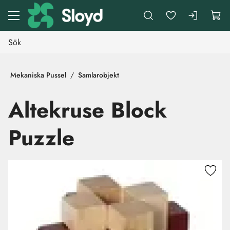
Gå till huvudinnehåll
Mekaniska Pussel
Samlarobjekt
Altekruse Block
Puzzle
Hoppa över bilder