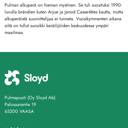
Pulman alkuperä on hieman mystinen. Se tuli suosituksi 1990-
luvulla brändien kuten Arjue ja Janod Casse-têtes kautta, mutta
alkuperäistä suunnittelijaa ei tunneta. Vuosikymmenten aikana
siitä on tullut suosikki keräilijöiden keskuudessa ympäri
maailmaa.
Pulmapuoti (Oy Sloyd Ab)
Palosaarentie 19
65200 VAASA