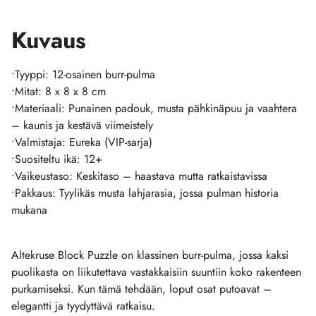
Kuvaus
•Tyyppi: 12-osainen burr-pulma
•Mitat: 8 x 8 x 8 cm
•Materiaali: Punainen padouk, musta pähkinäpuu ja vaahtera
– kaunis ja kestävä viimeistely
•Valmistaja: Eureka (VIP-sarja)
•Suositeltu ikä: 12+
•Vaikeustaso: Keskitaso – haastava mutta ratkaistavissa
•Pakkaus: Tyylikäs musta lahjarasia, jossa pulman historia
mukana
Altekruse Block Puzzle on klassinen burr-pulma, jossa kaksi
puolikasta on liikutettava vastakkaisiin suuntiin koko rakenteen
purkamiseksi. Kun tämä tehdään, loput osat putoavat –
elegantti ja tyydyttävä ratkaisu.