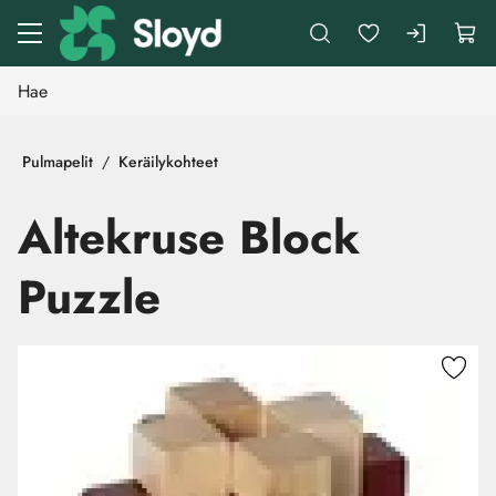
Siirry pääsisältöön
Pulmapelit
Keräilykohteet
Altekruse Block
Puzzle
Ohita kuvat