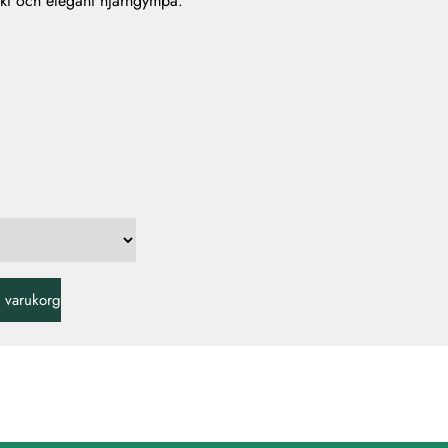
kt och elegant hjärngympa.
 i varukorg