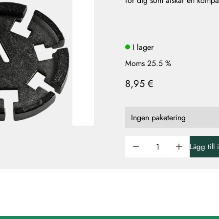
för dig som älskar en kompa
I lager
Moms 25.5 %
8,95 €
Lägg till