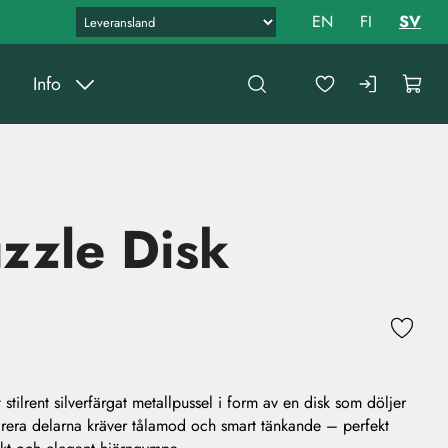
EN
FI
SV
Info
zzle Disk
 stilrent silverfärgat metallpussel i form av en disk som döljer
arera delarna kräver tålamod och smart tänkande – perfekt