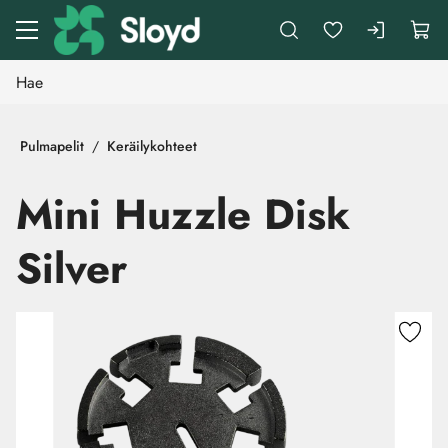
Siirry pääsisältöön
Pulmapelit
Keräilykohteet
Mini Huzzle Disk
Silver
Ohita kuvat