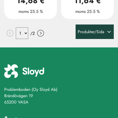
14,68 €
11,64 €
moms 25.5 %
moms 25.5 %
Produkter/Sida
/
2
Problemboden (Oy Sloyd Ab)
Brändövägen 19
65200 VASA