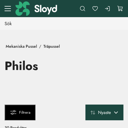
Gå till huvudinnehåll
Mekaniska Pussel
Träpussel
Philos
Nyaste
Filtrera
30 Produkter