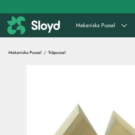
Gå till huvudinnehåll
Mekaniska Pussel
Mekaniska Pussel
Träpussel
Hoppa över bilder