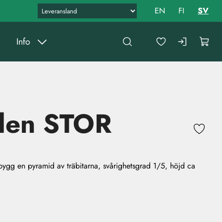
EN
FI
SV
Info
den STOR
bygg en pyramid av träbitarna, svårighetsgrad 1/5, höjd ca