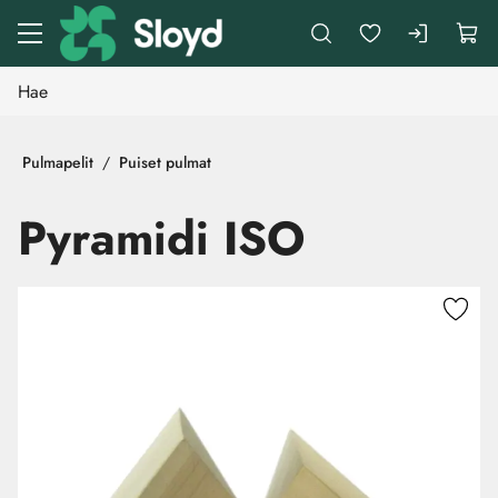
Siirry pääsisältöön
Pulmapelit
Puiset pulmat
Pyramidi ISO
Ohita kuvat