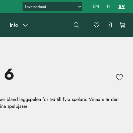
EN
FI
SV
Info
 6
er bland läggspelen för två till fyra spelare. Vinnare är den
sina spelpjäser