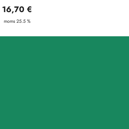
16,70 €
moms 25.5 %