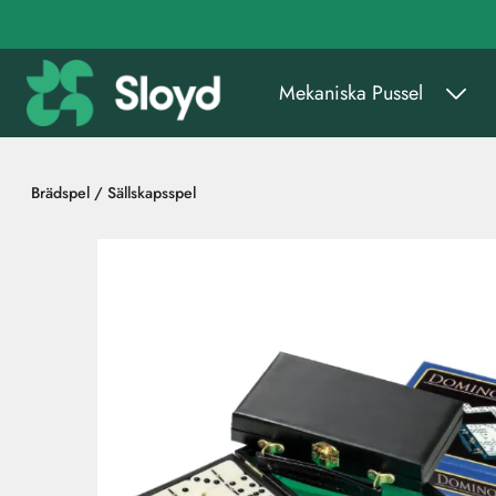
Gå till huvudinnehåll
Mekaniska Pussel
Brädspel / Sällskapsspel
Hoppa över bilder