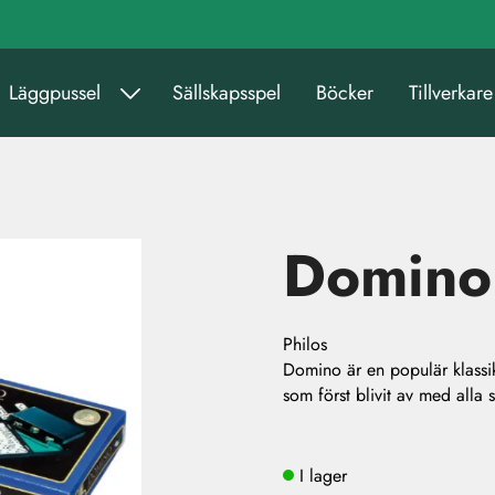
Läggpussel
Sällskapsspel
Böcker
Tillverkare
Domino
Philos
Domino är en populär klassik
som först blivit av med alla 
I lager