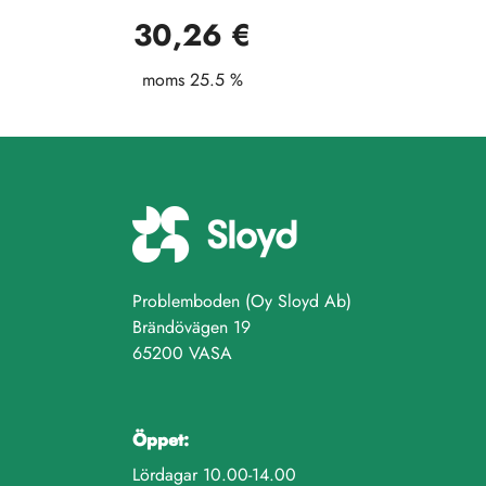
30,26 €
moms 25.5 %
Problemboden (Oy Sloyd Ab)
Brändövägen 19
65200 VASA
Öppet:
Lördagar 10.00-14.00