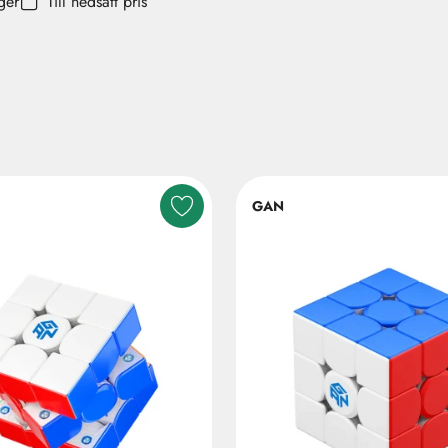
ager
Till nedsatt pris
GAN