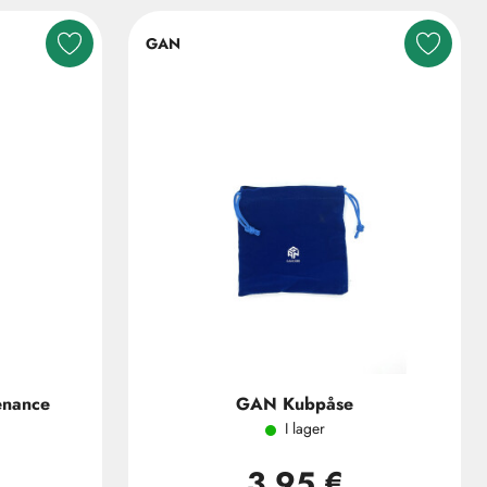
GAN
enance
GAN Kubpåse
I lager
3,95 €