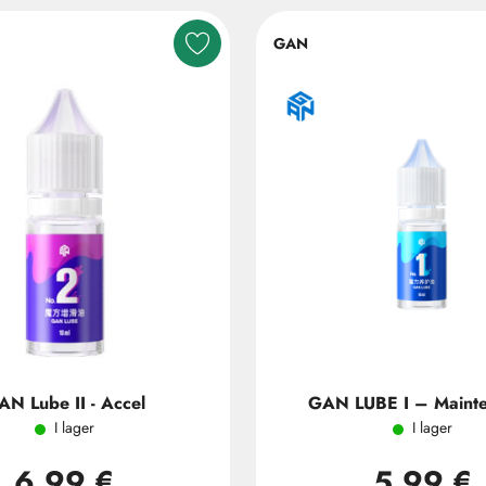
GAN
AN Lube II - Accel
GAN LUBE I – Maint
I lager
I lager
6,99 €
5,99 €