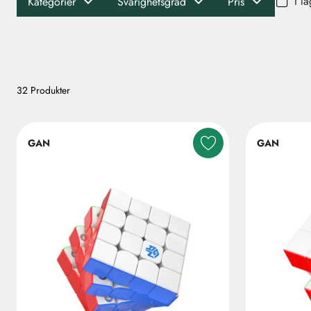
I l
Kategorier
Svårighetsgrad
Pris
32 Produkter
GAN
GAN