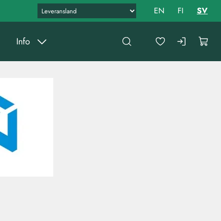
EN
FI
SV
Info