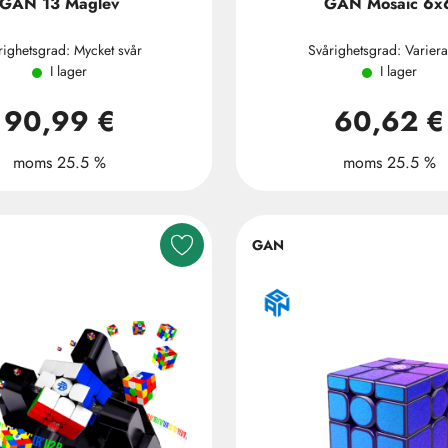
GAN 13 Maglev
GAN Mosaic 6x
righetsgrad: Mycket svår
Svårighetsgrad: Varier
I lager
I lager
90,99 €
60,62 €
moms 25.5 %
moms 25.5 %
GAN