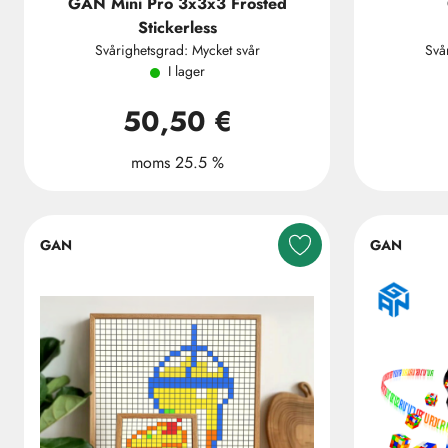
GAN Mini Pro 3x3x3 Frosted
Stickerless
Svårighetsgrad: Mycket svår
Svå
I lager
50,50 €
moms 25.5 %
GAN
GAN