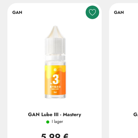
GAN
GAN
GAN Lube III - Mastery
G
I lager
5,99 €