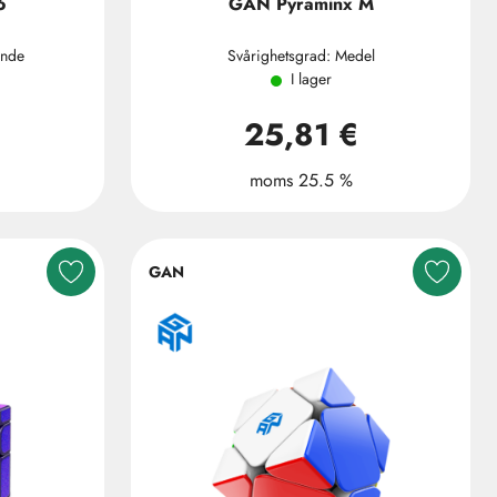
6
GAN Pyraminx M
ande
Svårighetsgrad: Medel
I lager
25,81 €
moms 25.5 %
GAN