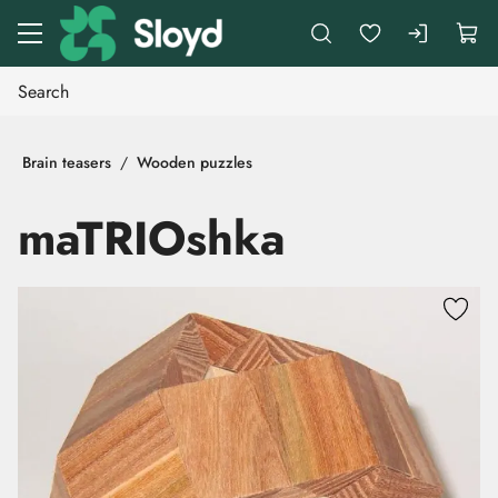
Go to main content
Brain teasers
Wooden puzzles
maTRIOshka
Skip images