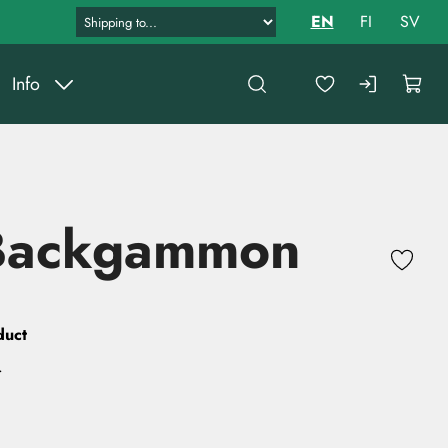
EN
FI
SV
Info
 Backgammon
duct
.