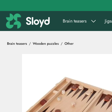
Go to main content
Brain teasers
Jig
Brain teasers
Wooden puzzles
Other
Skip images