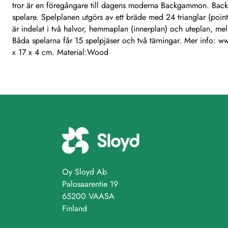
tror är en föregångare till dagens moderna Backgammon. Back
spelare. Spelplanen utgörs av ett bräde med 24 trianglar (point
är indelat i två halvor, hemmaplan (innerplan) och uteplan, mel
Båda spelarna får 15 spelpjäser och två tärningar. Mer info:
x 17 x 4 cm. Material:Wood
Oy Sloyd Ab
Palosaarentie 19
65200 VAASA
Finland