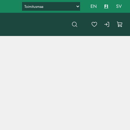
EN
FI
SV