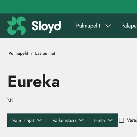
Siirry pääsisältöön
Pulmapelit
Palapel
Pulmapelit
Lasipulmat
Eureka
\N
Vara
Valmistajat
Vaikeustaso
Hinta