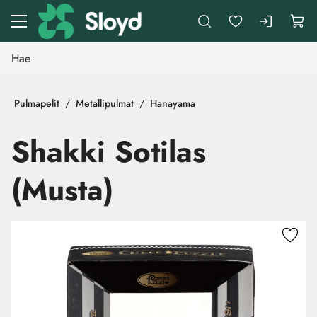
Siirry pääsisältöön
Pulmapelit
Metallipulmat
Hanayama
Shakki Sotilas
(Musta)
Ohita kuvat