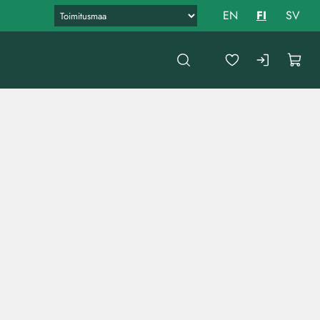
EN
FI
SV