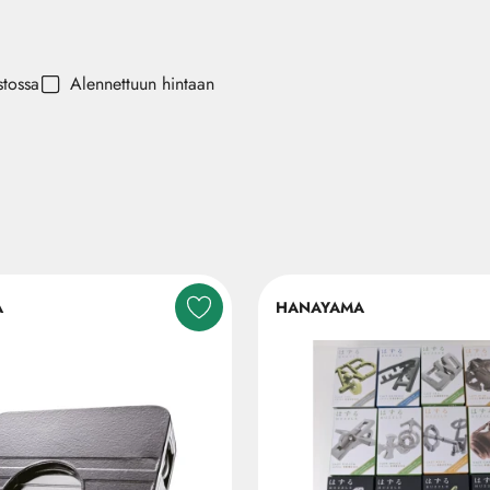
stossa
Alennettuun hintaan
A
HANAYAMA