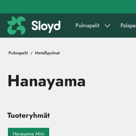
Siirry pääsisältöön
Pulmapelit
Palapel
Pulmapelit
Metallipulmat
Hanayama
Tuoteryhmät
Hanayama Mini