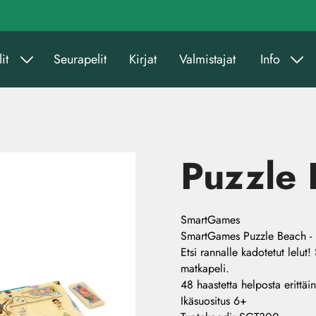
it
Seurapelit
Kirjat
Valmistajat
Info
Puzzle
SmartGames
SmartGames Puzzle Beach - 
Etsi rannalle kadotetut lel
matkapeli.
48 haastetta helposta erittäi
Ikäsuositus 6+