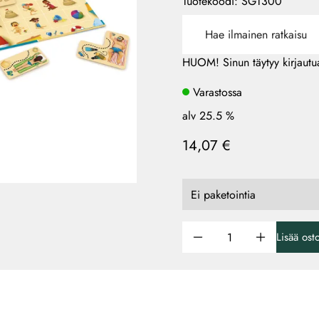
Tuotekoodi
:
SGT300
Hae ilmainen ratkaisu
HUOM! Sinun täytyy kirjautua
Varastossa
alv 25.5 %
14,07 €
Lisää ost