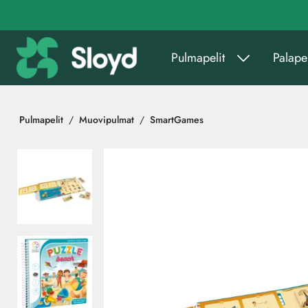
Siirry pääsisältöön
Pulmapelit
Palapel
Pulmapelit
Muovipulmat
SmartGames
Ohita kuvat