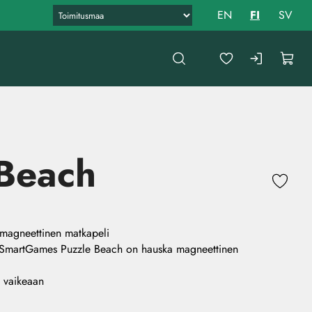
EN
FI
SV
 Beach
magneettinen matkapeli
ut! SmartGames Puzzle Beach on hauska magneettinen
n vaikeaan