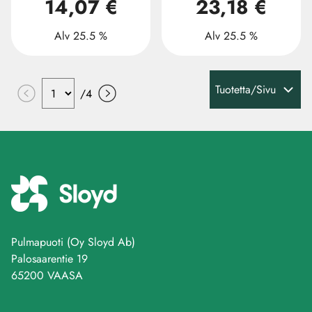
14,07 €
23,18 €
Alv 25.5 %
Alv 25.5 %
Tuotetta/Sivu
/
4
Pulmapuoti (Oy Sloyd Ab)
Palosaarentie 19
65200 VAASA