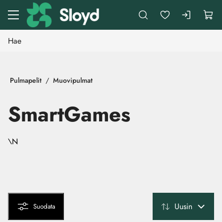
Siirry pääsisältöön
Pulmapelit
Muovipulmat
SmartGames
\N
Uusin
Suodata